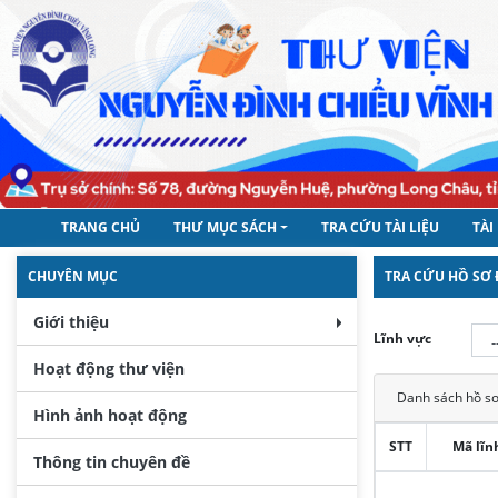
TRANG CHỦ
THƯ MỤC SÁCH
TRA CỨU TÀI LIỆU
TÀI
CHUYÊN MỤC
TRA CỨU HỒ SƠ 
Giới thiệu
Lĩnh vực
Hoạt động thư viện
Danh sách hồ sơ
Hình ảnh hoạt động
STT
Mã lĩn
Thông tin chuyên đề