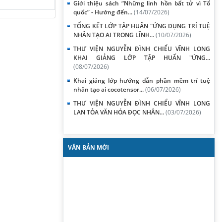
Giới thiệu sách “Những linh hồn bất tử vì Tổ
quốc” - Hướng đến...
(14/07/2026)
TỔNG KẾT LỚP TẬP HUẤN "ỨNG DỤNG TRÍ TUỆ
NHÂN TẠO AI TRONG LĨNH...
(10/07/2026)
THƯ VIỆN NGUYỄN ĐÌNH CHIỂU VĨNH LONG
KHAI GIẢNG LỚP TẬP HUẤN "ỨNG...
(08/07/2026)
Khai giảng lớp hướng dẫn phần mềm trí tuệ
nhân tạo ai cocotensor...
(06/07/2026)
THƯ VIỆN NGUYỄN ĐÌNH CHIỂU VĨNH LONG
LAN TỎA VĂN HÓA ĐỌC NHÂN...
(03/07/2026)
VĂN BẢN MỚI
Quyết định về việc công nhận 10 sự kiện tiêu