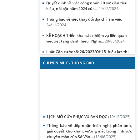
biểu, nổi bật năm 2024 của...
24/12/2024
Thông báo về việc thay đổi địa chỉ làm việc
24/11/2024
KẾ HOẠCH Triển khai các nhiệm vụ liên quan
việc xét tặng danh hiệu "Nghệ...
20/08/2024
Luật Căn cước số: 26/2023/QH15, hiệu lực thi
hành ngày 1/7/2024
30/06/2024
CHUYÊN MỤC - THÔNG BÁO
Nghị định số 70/2024/NĐ-CP ngày 25/6/2024
24/06/2024
KẾ HOẠCH Xét thăng hạng chức danh nghề
nghiệp viên chức từ hạng IV lên ...
18/06/2024
THÔNG TƯ: Quy định tiêu chuẩn, điều kiện xét
thăng hạng chức danh nghề ...
16/06/2024
LỊCH MỞ CỬA PHỤC VỤ BẠN ĐỌC
(19/12/2025)
Thông báo về tiếp nhận kiến nghị, phản ánh,
giải quyết khó khăn, vướng mắc trong lĩnh vực
chuyên môn của Sở Văn...
(13/06/2025)