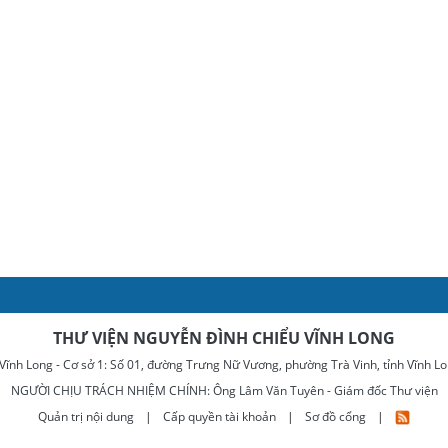
THƯ VIỆN NGUYỄN ĐÌNH CHIỂU VĨNH LONG
ĩnh Long - Cơ sở 1: Số 01, đường Trưng Nữ Vương, phường Trà Vinh, tỉnh Vĩnh Lon
NGƯỜI CHỊU TRÁCH NHIỆM CHÍNH: Ông Lâm Văn Tuyên - Giám đốc Thư viện
Quản trị nội dung
|
Cấp quyền tài khoản
|
Sơ đồ cổng
|