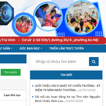
Ư GIÃN
GÓC BẠN ĐỌC
TRIỂN LÃM TRỰC TUYẾN
Tìm kiếm
TIN MỚI
GIỚI THIỆU SÁCH NHẬT KÝ CHIẾN TRƯỜNG - KỶ
NIỆM 79 NĂM NGÀY THƯƠNG...
(27/07/2026)
Loại thủ tục
Sôi nổi các hoạt động hè tại Thư viện Nguyễn
Đình Chiểu Vĩnh Lon...
(22/07/2026)