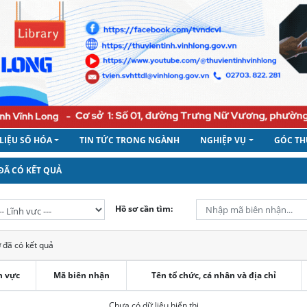
 LIỆU SỐ HÓA
TIN TỨC TRONG NGÀNH
NGHIỆP VỤ
GÓC TH
ĐÃ CÓ KẾT QUẢ
Hồ sơ cần tìm:
 đã có kết quả
h vực
Mã biên nhận
Tên tổ chức, cá nhân và địa chỉ
Chưa có dữ liệu hiển thị