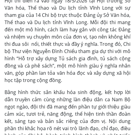
Hội thi diễn ra vào ngày 18/5/2026 tại Hội trường Sở
Văn hóa, Thể thao và Du lịch tỉnh Vĩnh Long với sự
tham gia của 14 Chi bộ trực thuộc Đảng ủy Sở Văn hóa,
Thể thao và Du lịch tỉnh Vĩnh Long. Mỗi đội thi mang
đến một mô hình, cách làm hay gắn với công tác Đảng
và nhiệm vụ chuyên môn của đơn vị, tạo nên không khí
thi đua sôi nổi, thiết thực và đầy ý nghĩa. Trong đó, Chi
bộ Thư viện Nguyễn Đình Chiểu tham gia dự thi với mô
hình “Hỗ trợ xây dựng Tủ sách gia đình, tủ sách cộng
đồng và cà phê sách”, một mô hình giàu ý nghĩa nhân
văn, góp phần lan tỏa văn hóa đọc và xây dựng xã hội
học tập trong cộng đồng.
Bằng hình thức sân khấu hóa sinh động, kết hợp lời
dẫn truyền cảm cùng những làn điệu dân ca Nam Bộ
ngọt ngào, đội thi đã mang đến phần tự giới thiệu giàu
cảm xúc, tươi trẻ, năng động, thể hiện tinh thần đoàn
kết, sáng tạo và bản sắc riêng của đơn vị. Nội dung
phần thi khắc họa rõ nét vai trò lãnh đạo, chỉ đạo, điều