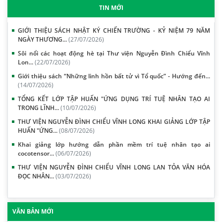
TIN MỚI
GIỚI THIỆU SÁCH NHẬT KÝ CHIẾN TRƯỜNG - KỶ NIỆM 79 NĂM
NGÀY THƯƠNG...
(27/07/2026)
Sôi nổi các hoạt động hè tại Thư viện Nguyễn Đình Chiểu Vĩnh
Lon...
(22/07/2026)
Giới thiệu sách “Những linh hồn bất tử vì Tổ quốc” - Hướng đến...
(14/07/2026)
TỔNG KẾT LỚP TẬP HUẤN "ỨNG DỤNG TRÍ TUỆ NHÂN TẠO AI
TRONG LĨNH...
(10/07/2026)
THƯ VIỆN NGUYỄN ĐÌNH CHIỂU VĨNH LONG KHAI GIẢNG LỚP TẬP
HUẤN "ỨNG...
(08/07/2026)
Khai giảng lớp hướng dẫn phần mềm trí tuệ nhân tạo ai
cocotensor...
(06/07/2026)
THƯ VIỆN NGUYỄN ĐÌNH CHIỂU VĨNH LONG LAN TỎA VĂN HÓA
ĐỌC NHÂN...
(03/07/2026)
VĂN BẢN MỚI