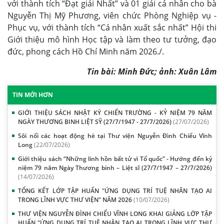
với thành tích “Đạt giải Nhất” và 01 giải cá nhân cho bà
Nguyễn Thị Mỹ Phương, viên chức Phòng Nghiệp vụ -
Phục vụ, với thành tích “Cá nhân xuất sắc nhất” Hội thi
Giới thiệu mô hình Học tập và làm theo tư tưởng, đạo
đức, phong cách Hồ Chí Minh năm 2026./.
Tin bài: Minh Đức; ảnh: Xuân Lâm
TIN MỚI HƠN
GIỚI THIỆU SÁCH NHẬT KÝ CHIẾN TRƯỜNG - KỶ NIỆM 79 NĂM
NGÀY THƯƠNG BINH LIỆT SỸ (27/7/1947 - 27/7/2026)
(27/07/2026)
Sôi nổi các hoạt động hè tại Thư viện Nguyễn Đình Chiểu Vĩnh
Long
(22/07/2026)
Giới thiệu sách “Những linh hồn bất tử vì Tổ quốc” - Hướng đến kỷ
niệm 79 năm Ngày Thương binh – Liệt sĩ (27/7/1947 – 27/7/2026)
(14/07/2026)
TỔNG KẾT LỚP TẬP HUẤN "ỨNG DỤNG TRÍ TUỆ NHÂN TẠO AI
TRONG LĨNH VỰC THƯ VIỆN" NĂM 2026
(10/07/2026)
THƯ VIỆN NGUYỄN ĐÌNH CHIỂU VĨNH LONG KHAI GIẢNG LỚP TẬP
HUẤN "ỨNG DỤNG TRÍ TUỆ NHÂN TẠO AI TRONG LĨNH VỰC THƯ