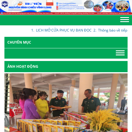
1.
LỊCH MỞ CỬA PHỤC VỤ BẠN ĐỌC
2.
Thông báo về tiếp nhận kiến
CHUYÊN MỤC
ẢNH HOẠT ĐỘNG