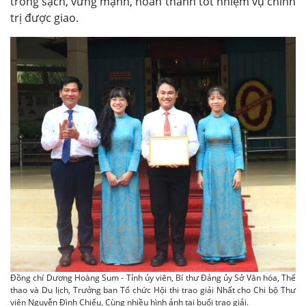
trong sạch, vững mạnh, hoàn thành tốt nhiệm vụ chính
trị được giao.
Đồng chí Dương Hoàng Sum - Tỉnh ủy viên, Bí thư Đảng ủy Sở Văn hóa, Thể
thao và Du lịch, Trưởng ban Tổ chức Hội thi trao giải Nhất cho Chi bộ Thư
viện Nguyễn Đình Chiểu, Cùng nhiều hình ảnh tại buổi trao giải.