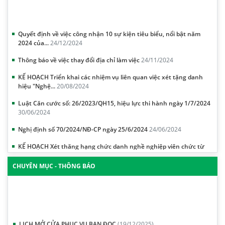
Quyết định về việc công nhận 10 sự kiện tiêu biểu, nổi bật năm
2024 của...
24/12/2024
Thông báo về việc thay đổi địa chỉ làm việc
24/11/2024
KẾ HOẠCH Triển khai các nhiệm vụ liên quan việc xét tặng danh
hiệu "Nghệ...
20/08/2024
Luật Căn cước số: 26/2023/QH15, hiệu lực thi hành ngày 1/7/2024
30/06/2024
Nghị định số 70/2024/NĐ-CP ngày 25/6/2024
24/06/2024
KẾ HOẠCH Xét thăng hạng chức danh nghề nghiệp viên chức từ
hạng IV lên ...
18/06/2024
THÔNG TƯ: Quy định tiêu chuẩn, điều kiện xét thăng hạng chức
CHUYÊN MỤC - THÔNG BÁO
danh nghề ...
16/06/2024
LỊCH MỞ CỬA PHỤC VỤ BẠN ĐỌC
(19/12/2025)
Thông báo về tiếp nhận kiến nghị, phản ánh, giải quyết khó khăn,