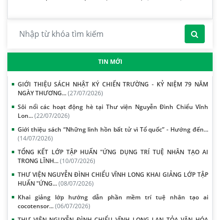
TIN MỚI
GIỚI THIỆU SÁCH NHẬT KÝ CHIẾN TRƯỜNG - KỶ NIỆM 79 NĂM
NGÀY THƯƠNG...
(27/07/2026)
Sôi nổi các hoạt động hè tại Thư viện Nguyễn Đình Chiểu Vĩnh
Lon...
(22/07/2026)
Giới thiệu sách “Những linh hồn bất tử vì Tổ quốc” - Hướng đến...
(14/07/2026)
TỔNG KẾT LỚP TẬP HUẤN "ỨNG DỤNG TRÍ TUỆ NHÂN TẠO AI
TRONG LĨNH...
(10/07/2026)
THƯ VIỆN NGUYỄN ĐÌNH CHIỂU VĨNH LONG KHAI GIẢNG LỚP TẬP
HUẤN "ỨNG...
(08/07/2026)
Khai giảng lớp hướng dẫn phần mềm trí tuệ nhân tạo ai
cocotensor...
(06/07/2026)
THƯ VIỆN NGUYỄN ĐÌNH CHIỂU VĨNH LONG LAN TỎA VĂN HÓA