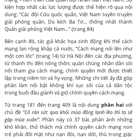
kiện hợp nhất các lực lượng được thể hiện rõ qua nội
dung: “Các đội Cứu quốc quân, Việt Nam tuyên truyền
giải phóng quân, Du kích Ba Tơ... thống nhất thành
Quân giải phóng Việt Nam...” (trang 84)
Bên cạnh đó, tác giả khắc họa sinh động khí thế cách
mạng lan rộng khắp cả nước, “Cách mạng nổi lên như
một cơn lốc” (trang 14) từ Hà Nội đến các địa phương,
từ thành thị đến nông thôn; quần chúng nhân dân sôi
nổi tham gia cách mạng, chính quyền mới được thiết
lập trong niềm tin và hy vọng. Những chi tiết ấy đã góp
phần làm nổi bật không khí sục sôi của cả dân tộc
trong buổi đầu giành và giữ chính quyền cách mạng.
Từ trang 181 đến trang 409 là nội dung
phần hai
với
chủ đề
“Cố rán sức qua khỏi mùa đông lạnh lẽo thì ta sẽ
gặp mùa xuân”.
Phần này có 37 bài, phản ánh những
khó khăn, thử thách mà chính quyền cách mạng non
trẻ phải đối mặt như nạn đói, nạn dốt, thù trong giặc