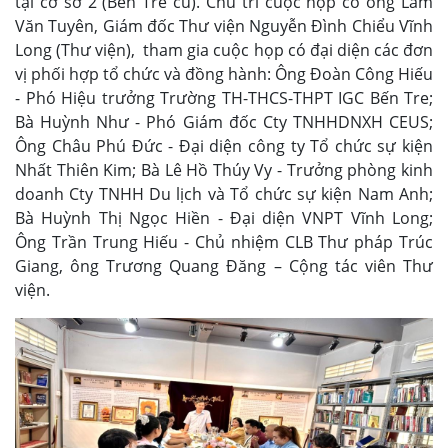
tại cơ sở 2 (Bến Tre cũ). Chủ trì cuộc họp có ông Lâm
Văn Tuyên, Giám đốc Thư viện Nguyễn Đình Chiểu Vĩnh
Long (Thư viện), tham gia cuộc họp có đại diện các đơn
vị phối hợp tổ chức và đồng hành: Ông Đoàn Công Hiếu
- Phó Hiệu trưởng Trường TH-THCS-THPT IGC Bến Tre;
Bà Huỳnh Như - Phó Giám đốc Cty TNHHDNXH CEUS;
Ông Châu Phú Đức - Đại diện công ty Tổ chức sự kiện
Nhất Thiên Kim; Bà Lê Hồ Thúy Vy - Trưởng phòng kinh
doanh Cty TNHH Du lịch và Tổ chức sự kiện Nam Anh;
Bà Huỳnh Thị Ngọc Hiền - Đại diện VNPT Vĩnh Long;
Ông Trần Trung Hiếu - Chủ nhiệm CLB Thư pháp Trúc
Giang, ông Trương Quang Đăng – Cộng tác viên Thư
viện.