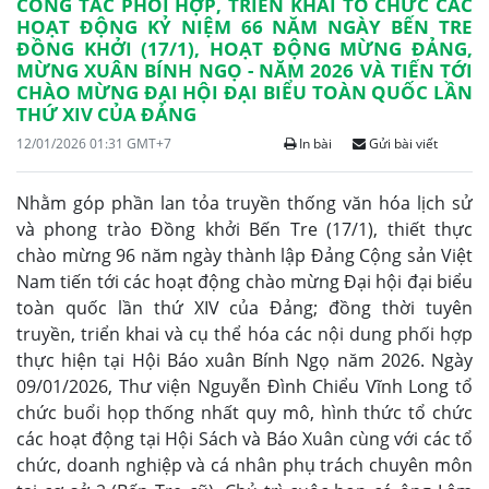
CÔNG TÁC PHỐI HỢP, TRIỂN KHAI TỔ CHỨC CÁC
HOẠT ĐỘNG KỶ NIỆM 66 NĂM NGÀY BẾN TRE
ĐỒNG KHỞI (17/1), HOẠT ĐỘNG MỪNG ĐẢNG,
MỪNG XUÂN BÍNH NGỌ - NĂM 2026 VÀ TIẾN TỚI
CHÀO MỪNG ĐẠI HỘI ĐẠI BIỂU TOÀN QUỐC LẦN
THỨ XIV CỦA ĐẢNG
12/01/2026 01:31 GMT+7
In bài
Gửi bài viết
Nhằm góp phần lan tỏa truyền thống văn hóa lịch sử
và phong trào Đồng khởi Bến Tre (17/1), thiết thực
chào mừng 96 năm ngày thành lập Đảng Cộng sản Việt
Nam tiến tới các hoạt động chào mừng Đại hội đại biểu
toàn quốc lần thứ XIV của Đảng; đồng thời tuyên
truyền, triển khai và cụ thể hóa các nội dung phối hợp
thực hiện tại Hội Báo xuân Bính Ngọ năm 2026. Ngày
09/01/2026, Thư viện Nguyễn Đình Chiểu Vĩnh Long tổ
chức buổi họp thống nhất quy mô, hình thức tổ chức
các hoạt động tại Hội Sách và Báo Xuân cùng với các tổ
chức, doanh nghiệp và cá nhân phụ trách chuyên môn