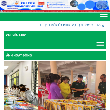
1.
LỊCH MỞ CỬA PHỤC VỤ BẠN ĐỌC
2.
Thông báo về tiế
CHUYÊN MỤC
ẢNH HOẠT ĐỘNG