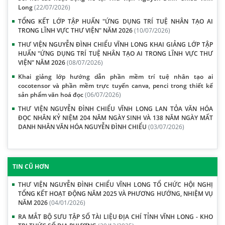
Long
(22/07/2026)
TỔNG KẾT LỚP TẬP HUẤN "ỨNG DỤNG TRÍ TUỆ NHÂN TẠO AI
TRONG LĨNH VỰC THƯ VIỆN" NĂM 2026
(10/07/2026)
THƯ VIỆN NGUYỄN ĐÌNH CHIỂU VĨNH LONG KHAI GIẢNG LỚP TẬP
HUẤN "ỨNG DỤNG TRÍ TUỆ NHÂN TẠO AI TRONG LĨNH VỰC THƯ
VIỆN" NĂM 2026
(08/07/2026)
Khai giảng lớp hướng dẫn phần mềm trí tuệ nhân tạo ai
cocotensor và phần mềm trực tuyến canva, penci trong thiết kế
sản phẩm văn hoá đọc
(06/07/2026)
THƯ VIỆN NGUYỄN ĐÌNH CHIỂU VĨNH LONG LAN TỎA VĂN HÓA
ĐỌC NHÂN KỶ NIỆM 204 NĂM NGÀY SINH VÀ 138 NĂM NGÀY MẤT
DANH NHÂN VĂN HÓA NGUYỄN ĐÌNH CHIỂU
(03/07/2026)
TIN CŨ HƠN
THƯ VIỆN NGUYỄN ĐÌNH CHIỂU VĨNH LONG TỔ CHỨC HỘI NGHỊ
TỔNG KẾT HOẠT ĐỘNG NĂM 2025 VÀ PHƯƠNG HƯỚNG, NHIỆM VỤ
NĂM 2026
(04/01/2026)
RA MẮT BỘ SƯU TẬP SỐ TÀI LIỆU ĐỊA CHÍ TỈNH VĨNH LONG - KHO