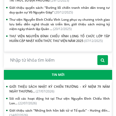
TRI THỨC SỐ ĐỊA PHƯƠNG
(29/12/2025)
Giới thiệu quyển sách: “Đường lối chiến tranh nhân dân trong tư
duy quân sự Võ Nguyên Giáp”
(20/12/2025)
Thư viện Nguyễn Đình Chiểu Vĩnh Long phục vụ chương trình giao
lưu biểu diễn nghệ thuật và triễn lãm, giới thiệu sách mừng kỷ
niệm ngày thành lập Quân ...
(20/12/2025)
THƯ VIỆN NGUYỄN ĐÌNH CHIỂU VĨNH LONG TỔ CHỨC LỚP TẬP
HUẤN CẬP NHẬT KIẾN THỨC THƯ VIỆN NĂM 2025
(07/12/2025)
TIN MỚI
GIỚI THIỆU SÁCH NHẬT KÝ CHIẾN TRƯỜNG - KỶ NIỆM 79 NĂM
NGÀY THƯƠNG...
(27/07/2026)
Sôi nổi các hoạt động hè tại Thư viện Nguyễn Đình Chiểu Vĩnh
Lon...
(22/07/2026)
Giới thiệu sách “Những linh hồn bất tử vì Tổ quốc” - Hướng đến...
(14/07/2026)