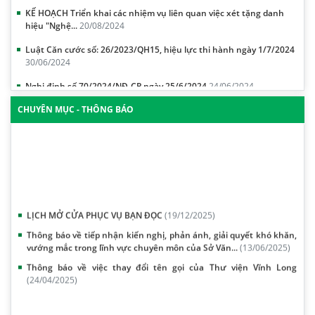
hiệu "Nghệ...
20/08/2024
Luật Căn cước số: 26/2023/QH15, hiệu lực thi hành ngày 1/7/2024
30/06/2024
Nghị định số 70/2024/NĐ-CP ngày 25/6/2024
24/06/2024
KẾ HOẠCH Xét thăng hạng chức danh nghề nghiệp viên chức từ
hạng IV lên ...
18/06/2024
CHUYÊN MỤC - THÔNG BÁO
THÔNG TƯ: Quy định tiêu chuẩn, điều kiện xét thăng hạng chức
danh nghề ...
16/06/2024
LỊCH MỞ CỬA PHỤC VỤ BẠN ĐỌC
(19/12/2025)
Thông báo về tiếp nhận kiến nghị, phản ánh, giải quyết khó khăn,
vướng mắc trong lĩnh vực chuyên môn của Sở Văn...
(13/06/2025)
Thông báo về việc thay đổi tên gọi của Thư viện Vĩnh Long
(24/04/2025)