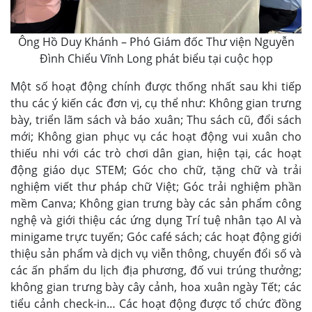
Ông Hồ Duy Khánh – Phó Giám đốc Thư viện Nguyễn
Đình Chiểu Vĩnh Long phát biểu tại cuộc họp
Một số hoạt động chính được thống nhất sau khi tiếp
thu các ý kiến các đơn vị, cụ thể như: Không gian trưng
bày, triển lãm sách và báo xuân; Thu sách cũ, đổi sách
mới; Không gian phục vụ các hoạt động vui xuân cho
thiếu nhi với các trò chơi dân gian, hiện tại, các hoạt
động giáo dục STEM; Góc cho chữ, tặng chữ và trải
nghiệm viết thư pháp chữ Việt; Góc trải nghiệm phần
mềm Canva; Không gian trưng bày các sản phẩm công
nghệ và giới thiệu các ứng dụng Trí tuệ nhân tạo AI và
minigame trực tuyến; Góc café sách; các hoạt động giới
thiệu sản phẩm và dịch vụ viễn thông, chuyển đổi số và
các ấn phẩm du lịch địa phương, đố vui trúng thưởng;
không gian trưng bày cây cảnh, hoa xuân ngày Tết; các
tiểu cảnh check-in… Các hoạt động được tổ chức đồng