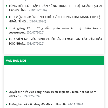
TỔNG KẾT LỚP TẬP HUẤN "ỨNG DỤNG TRÍ TUỆ NHÂN TẠO AI
TRONG LĨNH...
(10/07/2026)
THƯ VIỆN NGUYỄN ĐÌNH CHIỂU VĨNH LONG KHAI GIẢNG LỚP TẬP
HUẤN "ỨNG...
(08/07/2026)
Khai giảng lớp hướng dẫn phần mềm trí tuệ nhân tạo ai
cocotensor...
(06/07/2026)
THƯ VIỆN NGUYỄN ĐÌNH CHIỂU VĨNH LONG LAN TỎA VĂN HÓA
ĐỌC NHÂN...
(03/07/2026)
VĂN BẢN MỚI
Quyết định về việc công nhận 10 sự kiện tiêu biểu, nổi bật năm
2024 của...
24/12/2024
Thông báo về việc thay đổi địa chỉ làm việc
24/11/2024
KẾ HOẠCH Triển khai các nhiệm vụ liên quan việc xét tặng danh