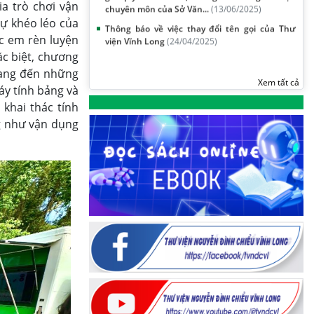
Thông báo về việc thay đổi tên gọi của Thư
ia trò chơi vận
viện Vĩnh Long
(24/04/2025)
ự khéo léo của
c em rèn luyện
ặc biệt, chương
mang đến những
Xem tất cả
áy tính bảng và
 khai thác tính
ng như vận dụng