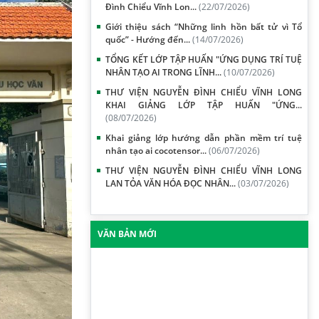
Đình Chiểu Vĩnh Lon...
(22/07/2026)
Giới thiệu sách “Những linh hồn bất tử vì Tổ
quốc” - Hướng đến...
(14/07/2026)
TỔNG KẾT LỚP TẬP HUẤN "ỨNG DỤNG TRÍ TUỆ
NHÂN TẠO AI TRONG LĨNH...
(10/07/2026)
THƯ VIỆN NGUYỄN ĐÌNH CHIỂU VĨNH LONG
KHAI GIẢNG LỚP TẬP HUẤN "ỨNG...
(08/07/2026)
Khai giảng lớp hướng dẫn phần mềm trí tuệ
nhân tạo ai cocotensor...
(06/07/2026)
THƯ VIỆN NGUYỄN ĐÌNH CHIỂU VĨNH LONG
LAN TỎA VĂN HÓA ĐỌC NHÂN...
(03/07/2026)
VĂN BẢN MỚI
Quyết định về việc công nhận 10 sự kiện tiêu
biểu, nổi bật năm 2024 của...
24/12/2024