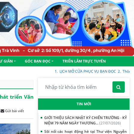
Ư GIÃN
GÓC BẠN ĐỌC
TRIỂN LÃM TRỰC TUYẾN
1.
LỊCH MỞ CỬA PHỤC VỤ BẠN ĐỌC
2.
Thông báo về tiế
hát triển Văn
TIN MỚI
Gửi bài viết
GIỚI THIỆU SÁCH NHẬT KÝ CHIẾN TRƯỜNG - KỶ
NIỆM 79 NĂM NGÀY THƯƠNG...
(27/07/2026)
Sôi nổi các hoạt động hè tại Thư viện Nguyễn