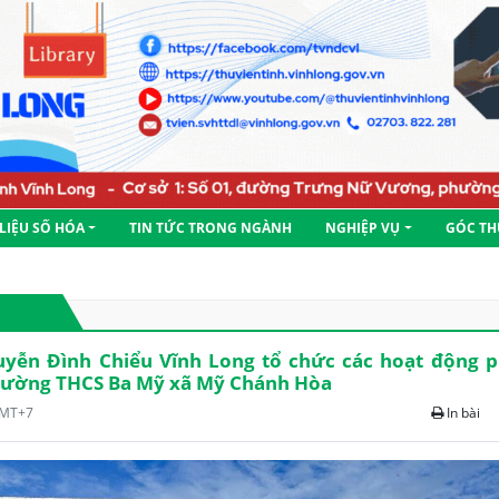
 LIỆU SỐ HÓA
TIN TỨC TRONG NGÀNH
NGHIỆP VỤ
GÓC TH
yễn Đình Chiểu Vĩnh Long tổ chức các hoạt động p
trường THCS Ba Mỹ xã Mỹ Chánh Hòa
GMT+7
In bài