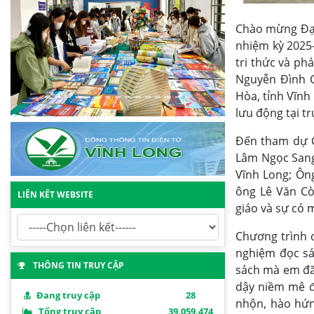
Chào mừng Đại 
nhiệm kỳ 2025-
tri thức và ph
Nguyễn Đình C
Hòa, tỉnh Vĩnh
lưu động tại t
Đến tham dự C
Lâm Ngọc Sang
Vĩnh Long; Ôn
ông Lê Văn Cò
LIÊN KẾT WEBSITE
giáo và sự có 
Chương trình d
nghiệm đọc sá
THÔNG TIN TRUY CẬP
sách mà em đã 
dậy niềm mê đọ
Đang truy cập
28
nhộn, hào hứn
Tổng truy cập
39,059,474