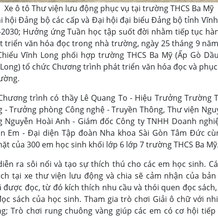
Xe ô tô Thư viện lưu động phục vụ tại trường THCS Ba Mỹ
hội Đảng bộ các cấp và Đại hội đại biểu Đảng bộ tỉnh Vĩnh 
2030; Hưởng ứng Tuần học tập suốt đời nhằm tiếp tục hành
át triển văn hóa đọc trong nhà trường, ngày 25 tháng 9 nă
hiểu Vĩnh Long phối hợp trường THCS Ba Mỹ (Ấp Gò Dầu
 Long) tổ chức Chương trình phát triển văn hóa đọc và phục
rường.
hương trình có thầy Lê Quang To - Hiệu Trưởng Trường 
 - Trưởng phòng Công nghệ - Truyền Thông, Thư viện Ngu
g Nguyễn Hoài Anh - Giám đốc Công ty TNHH Doanh nghiệ
n Em - Đại diện Tập đoàn Nha khoa Sài Gòn Tâm Đức cù
mặt của 300 em học sinh khối lớp 6 lớp 7 trường THCS Ba Mỹ
iễn ra sôi nổi và tạo sự thích thú cho các em học sinh. C
ch tại xe thư viện lưu động và chia sẽ cảm nhận của bản
được đọc, từ đó kích thích nhu cầu và thói quen đọc sách,
c sách của học sinh. Tham gia trò chơi Giải ô chữ với nhiề
g; Trò chơi rung chuông vàng giúp các em có cơ hội tiếp 