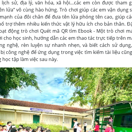
 lịch sử, địa lý, văn hóa, xã hội…các em còn được tham g
n lửa” vô cùng hào hứng. Trò chơi giúp các em vận dụng s
 mạnh của đôi chân để đưa tên lửa phóng tên cao, giúp cá
bổ trợ thêm nhiều kiến thức vật lý hữu ích cho bản thân. Đ
hoạt động trò chơi Quét mã QR tìm Ebook - Một trò chơi 
i cho học sinh, hướng dẫn các em thao tác trực tiếp trên m
ông nghệ, rèn luyện sự nhanh nhẹn, và biết cách sử dụng,
 bị công nghệ để ứng dụng trong việc tìm kiếm tài liệu cũ
g học tập làm việc sau này.