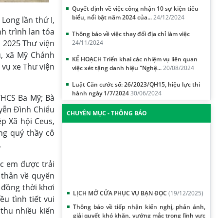
Thông báo về việc thay đổi địa chỉ làm việc
Long lần thứ I,
24/11/2024
 trình lan tỏa
KẾ HOẠCH Triển khai các nhiệm vụ liên quan
m 2025 Thư viện
việc xét tặng danh hiệu "Nghệ...
20/08/2024
, xã Mỹ Chánh
 vụ xe Thư viện
Luật Căn cước số: 26/2023/QH15, hiệu lực thi
hành ngày 1/7/2024
30/06/2024
Nghị định số 70/2024/NĐ-CP ngày 25/6/2024
THCS Ba Mỹ; Bà
24/06/2024
yễn Đình Chiểu
CHUYÊN MỤC - THÔNG BÁO
KẾ HOẠCH Xét thăng hạng chức danh nghề
p Xã hội Ceus,
nghiệp viên chức từ hạng IV lên ...
18/06/2024
ng quý thầy cô
THÔNG TƯ: Quy định tiêu chuẩn, điều kiện xét
.
thăng hạng chức danh nghề ...
16/06/2024
ác em được trải
 thân về quyển
LỊCH MỞ CỬA PHỤC VỤ BẠN ĐỌC
(19/12/2025)
 đồng thời khơi
Thông báo về tiếp nhận kiến nghị, phản ánh,
u tình tiết vui
giải quyết khó khăn, vướng mắc trong lĩnh vực
chuyên môn của Sở Văn...
(13/06/2025)
thu nhiều kiến