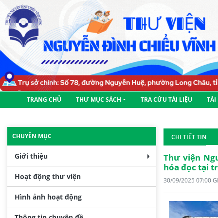
TRANG CHỦ
THƯ MỤC SÁCH
TRA CỨU TÀI LIỆU
TÀI
CHUYÊN MỤC
CHI TIẾT TIN
Giới thiệu
Thư viện Ngu
hóa đọc tại 
Hoạt động thư viện
30/09/2025 07:00 
Hình ảnh hoạt động
Thông tin chuyên đề