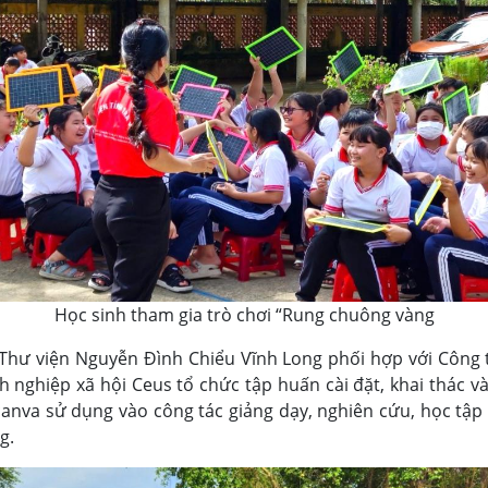
Học sinh tham gia trò chơi “Rung chuông vàng
 Thư viện Nguyễn Đình Chiểu Vĩnh Long phối hợp với Công 
nghiệp xã hội Ceus tổ chức tập huấn cài đặt, khai thác v
anva sử dụng vào công tác giảng dạy, nghiên cứu, học tập 
ng.